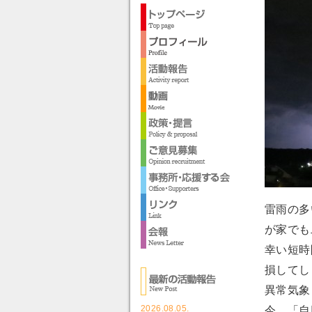
雷雨の多
が家でも
幸い短時
損してし
異常気象
2026.08.05.
今、「自