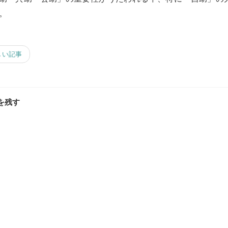
。
しい記事
を残す