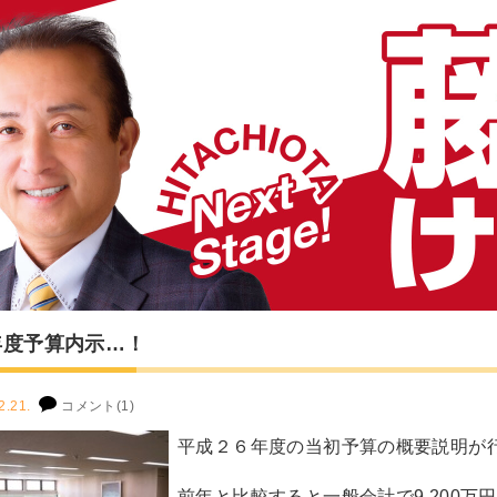
年度予算内示…！
2.21.
コメント(1)
平成２６年度の当初予算の概要説明が
前年と比較すると一般会計で9,200