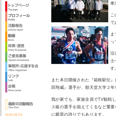
車
こ
で
ま
っ
沿
士
す
また本日開催された『箱根駅伝』
田翔威』選手が、順天堂大学２年
我が家でも、家族全員でTV観戦
ス級の選手を揃えてくるなど重要
に郷里の誇りでもあります。
2026.08.05.