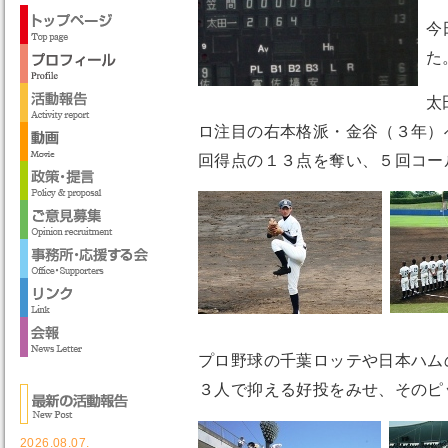
今
た
太
ロ注目の右本格派・金谷（３年）
回得点の１３点を奪い、５回コー
プロ野球の千葉ロッテや日本ハム
３人で抑える好投をみせ、そのピ
2026.08.07.