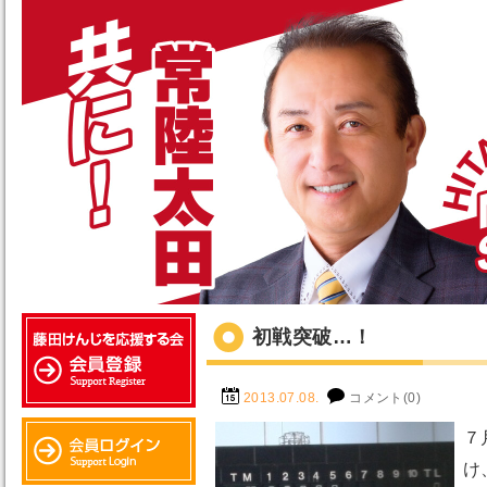
初戦突破…！
2013.07.08.
コメント(0)
７
け