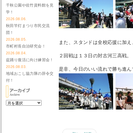
千秋公園や佐竹資料館を見
学！
2026.08.06.
秋田竿灯まつり市民交流
団！
2026.08.05.
また、スタンドは全校応援に加え
市町村長自治研究会！
2026.08.04.
２回戦は１３日の対古河三高戦。
盆踊り復活に向け練習会！
2026.08.03.
是非、今日のいい流れで勝ち進ん
地域おこし協力隊の辞令交
付！