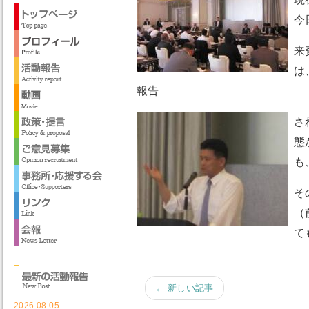
今
来
は
報告
さ
態
も
そ
（
て
← 新しい記事
2026.08.05.