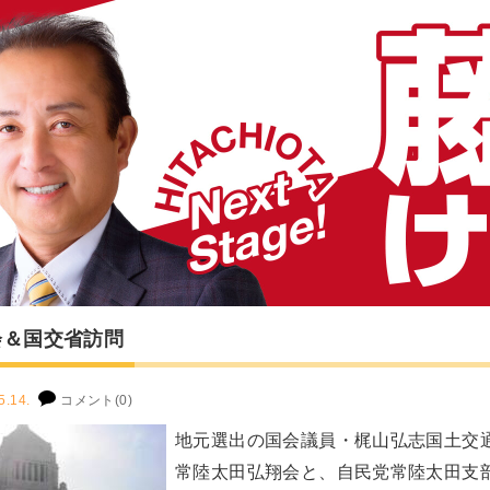
会＆国交省訪問
5.14.
コメント(0)
地元選出の国会議員・梶山弘志国土交
常陸太田弘翔会と、自民党常陸太田支