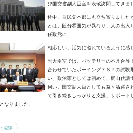
び国交省副大臣室を表敬訪問してきま
途中、自民党本部にも立ち寄りました
とは、随分雰囲気が異なり、人の出入
任政党に
相応しい、活気に溢れているように感
副大臣室では、バッテリーの不具合等
合わせていたボーイング７８７の試験
い、政治家としては初めて、梶山代議
伺い、国交副大臣としても益々活躍さ
て引き続きしっかりと支援、サポート
となりました。
しい記事