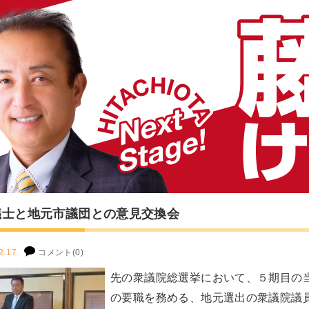
議士と地元市議団との意見交換会
2.17.
コメント(0)
先の衆議院総選挙において、５期目の
の要職を務める、地元選出の衆議院議