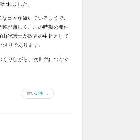
開かれました。
忙な日々が続いているようで、
調整が難しく、この時期の開催
梶山代議士が政界の中枢として
い限りであります。
つくりながら、次世代につなぐ
古い記事 →