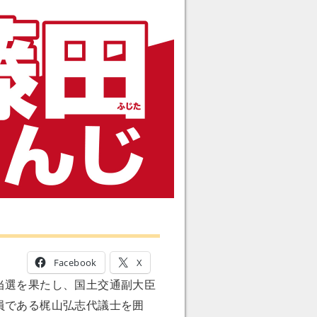
Facebook
X
当選を果たし、国土交通副大臣
員である梶山弘志代議士を囲