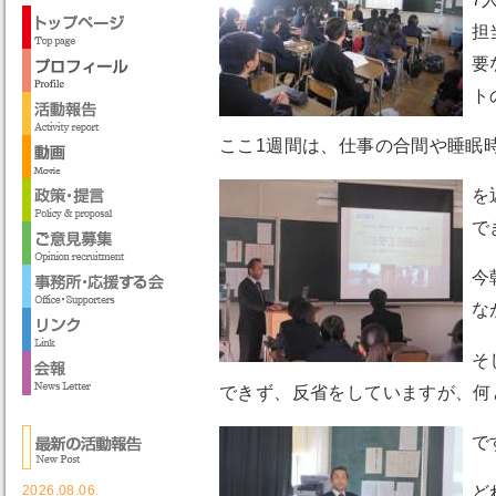
担
要
ト
ここ1週間は、仕事の合間や睡眠
を
で
今
な
そ
できず、反省をしていますが、何
で
ど
2026.08.06.