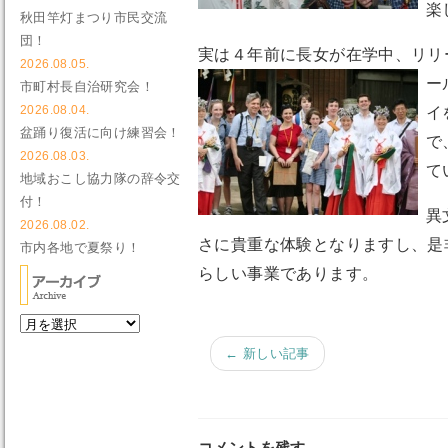
楽
秋田竿灯まつり市民交流
団！
実は４年前に長女が在学中、リリ
2026.08.05.
ー
市町村長自治研究会！
イ
2026.08.04.
盆踊り復活に向け練習会！
で
2026.08.03.
て
地域おこし協力隊の辞令交
付！
異
2026.08.02.
さに貴重な体験となりますし、是
市内各地で夏祭り！
らしい事業であります。
← 新しい記事
コメントを残す