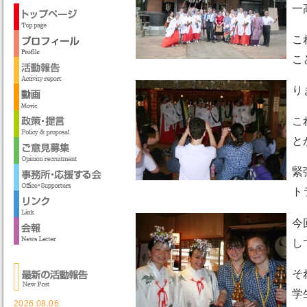
一
こ
こ
り
こ
と
緊
ト
今
し
そ
学
2026.08.06.