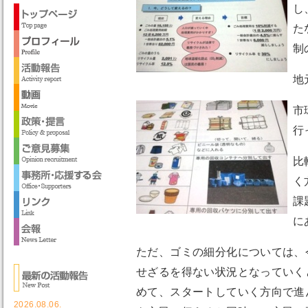
し
た
制
地
市
行
比
く
課
に
ただ、ゴミの細分化については、
せざるを得ない状況となっていく
めて、スタートしていく方向で進
2026.08.06.