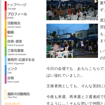
夏
ず
震
雰
も
ま
い
の
今日の会場でも、あちらこちらで
ぱい溢れていました。
主催者側としても、そんな笑顔に
今後も来週、再来週と２週連続で
すように…！そんな想いで仲間と
2026.08.05.